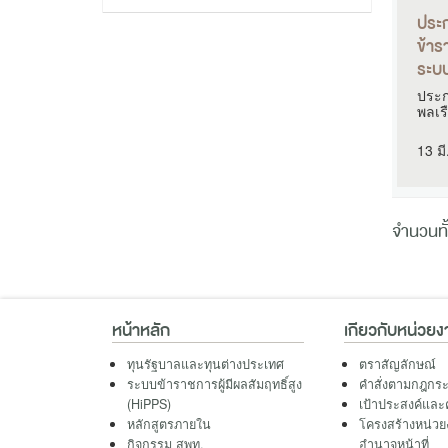
ประก
ข้าร
ระบบ
ประก
พลเร
มีผล.
13 มี
จำนวนทั
หน้าหลัก
เกียวกับหน่วยง
ทุนรัฐบาลและทุนต่างประเทศ
ตราสัญลักษณ์
ระบบข้าราชการผู้มีผลสัมฤทธิ์สูง
คำสั่งตามกฎกร
(HiPPS)
เป้าประสงค์และ
หลักสูตรภายใน
โครงสร้างหน่วยง
กิจกรรม สพท.
อำนาจหน้าที่