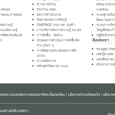
ข่าวสารทั่วไป
ทรัพยากรธรร
เมินผล
กิจกรรม สพท.
แวดล้อม
ภาพและถ่ายทอด
ผลการดำเนินงาน
ระบบฐานข้อ
สัปดาห์แห่งการเรียนรู้
พัฒนาบุคลาก
ค์ความรู้
ONEPAGE นบก.ทส. รุ่นที่ 1
ระบบการเรี
รองค์ความรู้
การบริหารจัดการความรู้ สป.ทส.
ใหญ่ที่เปิด
รพิพิธภัณฑ์องค์
การจัดซื้อ - จัดจ้าง
ปฎิทินกิจกรร
ติดต่อเรา
ค่า
สรุปผลการดำเนินการจัดซื้อจัด
จ้าง (สขร.1)
ช่องยูทูป สพท
การติดตามประเมินผลการฝึก
เฟซบุ๊ค สพท.
อบรม
แผนที่หน่วยง
ข่าวสมัครงาน
เส้นทางการเ
หลักสูตรจิตอาสา ๙๐๔
ลของกระทรวงทรัพยากรธรรมชาติและสิ่งแวดล้อม
|
นโยบายความปลอดภัย
|
นโยบายก
ย่างยั่งยืน (สพท.)
จำนวน