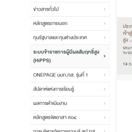
ข่าวสารทั่วไป
หลักสูตรภายนอก
ประก
เข้า
ทุนรัฐบาลและทุนต่างประเทศ
สูง .
ประกา
ระบบข้าราชการผู้มีผลสัมฤทธิ์สูง
ระบบข
(HiPPS)
14 ก
ONEPAGE นบก.ทส. รุ่นที่ 1
สัปดาห์แห่งการเรียนรู้
ผลการดำเนินงาน
หลักสูตรจิตอาสา ๙๐๔
การบริหารจัดการความรู้ สป.ทส.