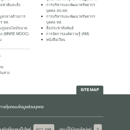
มชาติและสิ่ง
การบริหารและพัฒนาทรัพยากร
บุคคล สป.ทส.
มูลกลางด้านการ
การบริหารและพัฒนาทรัพยากร
ร ทส.
บุคคล ทส.
ยนรูออนไลน์ขนาด
สื่อประชาสัมพันธ์
กว้าง (MNRE MOOC)
การจัดการองค์ความรู้ (KM)
ม
หนังสือเวียน
.
าน
ดินทาง
SITE MAP
ารคุ้มครองข้อมูลส่วนบุคคล
เข้าเยี่ยมชมเว็บไซต์
671,498
ขณะนี้มีผู้ออนไลน์อยู่
2