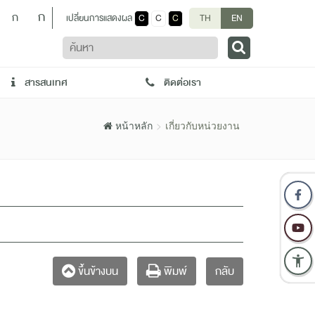
ก
ก
เปลี่ยนการแสดงผล
C
C
C
TH
EN
ค้นหา
สารสนเทศ
ติดต่อเรา
หน้าหลัก
เกี่ยวกับหน่วยงาน
กลับ
ขึ้นข้างบน
พิมพ์