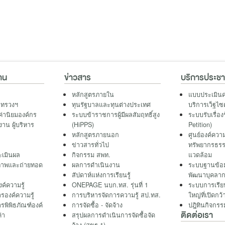
าน
ข่าวสาร
บริการประช
หลักสูตรภายใน
แบบประเมินค
ะทรวงฯ
ทุนรัฐบาลและทุนต่างประเทศ
บริการเว็ฐไซ
ค่านิยมองค์กร
ระบบข้าราชการผู้มีผลสัมฤทธิ์สูง
ระบบรับเรื่อง
าน ผู้บริหาร
(HiPPS)
Petition)
หลักสูตรภายนอก
ศูนย์องค์ความ
ข่าวสารทั่วไป
ทรัพยากรธรร
เมินผล
กิจกรรม สพท.
แวดล้อม
ภาพและถ่ายทอด
ผลการดำเนินงาน
ระบบฐานข้อ
สัปดาห์แห่งการเรียนรู้
พัฒนาบุคลาก
ค์ความรู้
ONEPAGE นบก.ทส. รุ่นที่ 1
ระบบการเรี
รองค์ความรู้
การบริหารจัดการความรู้ สป.ทส.
ใหญ่ที่เปิด
รพิพิธภัณฑ์องค์
การจัดซื้อ - จัดจ้าง
ปฎิทินกิจกรร
ติดต่อเรา
ค่า
สรุปผลการดำเนินการจัดซื้อจัด