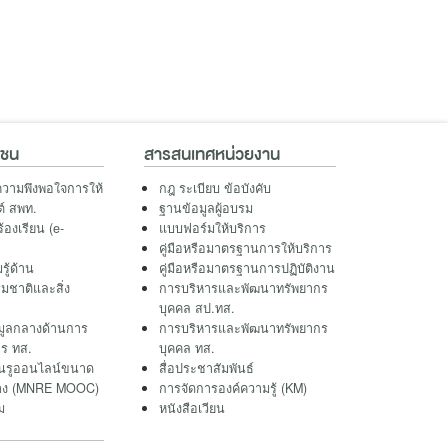
าชน
สารสนเทศหน่วยงาน
วามพึงพอใจการให้
กฎ ระเบียบ ข้อบังคับ
ต์ สพท.
ฐานข้อมูลผู้อบรม
ร้องเรียน (e-
แบบฟอร์มให้บริการ
คู่มือหรือมาตรฐานการให้บริการ
รู้ด้าน
คู่มือหรือมาตรฐานการปฏิบัติงาน
มชาติและสิ่ง
การบริหารและพัฒนาทรัพยากร
บุคคล สป.ทส.
มูลกลางด้านการ
การบริหารและพัฒนาทรัพยากร
ร ทส.
บุคคล ทส.
ยนรูออนไลน์ขนาด
สื่อประชาสัมพันธ์
กว้าง (MNRE MOOC)
การจัดการองค์ความรู้ (KM)
ม
หนังสือเวียน