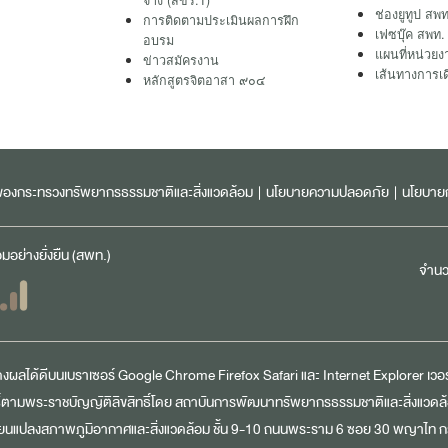
จ้าง (สขร.1)
ช่องยูทูป สพท
การติดตามประเมินผลการฝึก
เฟซบุ๊ค สพท.
อบรม
แผนที่หน่วยง
ข่าวสมัครงาน
เส้นทางการเ
หลักสูตรจิตอาสา ๙๐๔
ลของกระทรวงทรัพยากรธรรมชาติและสิ่งแวดล้อม
|
นโยบายความปลอดภัย
|
นโยบายก
ย่างยั่งยืน (สพท.)
จำนวน
สดงผลได้ดีบนเบราเซอร์
Google Chrome
Firefox
Safari
และ
Internet Explorer
เวอร์
์ตามพระราชบัญญัติลิขสิทธิ์โดย สถาบันการพัฒนาทรัพยากรธรรมชาติและสิ่งแวดล้อ
่ยนแปลงสภาพภูมิอากาศและสิ่งแวดล้อม ชั้น 9-10 ถนนพระราม 6 ซอย 30 พญาไท 