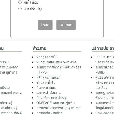
พอใจน้อย
ควรปรับปรุง
โหวต
ผลโหวต
าน
ข่าวสาร
บริการประช
หลักสูตรภายใน
แบบประเมินค
ะทรวงฯ
ทุนรัฐบาลและทุนต่างประเทศ
บริการเว็ฐไซ
ค่านิยมองค์กร
ระบบข้าราชการผู้มีผลสัมฤทธิ์สูง
ระบบรับเรื่อง
าน ผู้บริหาร
(HiPPS)
Petition)
หลักสูตรภายนอก
ศูนย์องค์ความ
ข่าวสารทั่วไป
ทรัพยากรธรร
เมินผล
กิจกรรม สพท.
แวดล้อม
ภาพและถ่ายทอด
ผลการดำเนินงาน
ระบบฐานข้อ
สัปดาห์แห่งการเรียนรู้
พัฒนาบุคลาก
ค์ความรู้
ONEPAGE นบก.ทส. รุ่นที่ 1
ระบบการเรี
รองค์ความรู้
การบริหารจัดการความรู้ สป.ทส.
ใหญ่ที่เปิด
รพิพิธภัณฑ์องค์
การจัดซื้อ - จัดจ้าง
ปฎิทินกิจกรร