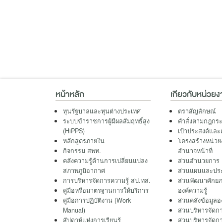
หน้าหลัก
เกียวกับหน่วยง
ทุนรัฐบาลและทุนต่างประเทศ
ตราสัญลักษณ์
ระบบข้าราชการผู้มีผลสัมฤทธิ์สูง
คำสั่งตามกฎกร
(HiPPS)
เป้าประสงค์และ
หลักสูตรภายใน
โครงสร้างหน่วยง
กิจกรรม สพท.
อำนาจหน้าที่
คลังความรู้ด้านการเปลี่ยนแปลง
ส่วนอำนวยการ
สภาพภูมิอากาศ
ส่วนแผนและประ
การบริหารจัดการความรู้ สป.ทส.
ส่วนพัฒนาศักย
คู่มือหรือมาตรฐานการให้บริการ
องค์ความรู้
คู่มือการปฏิบัติงาน (Work
ส่วนคลังข้อมูลอง
Manual)
ส่วนบริหารจัดกา
สัปดาห์แห่งการเรียนรู้
ส่วนบริหารจัดกา