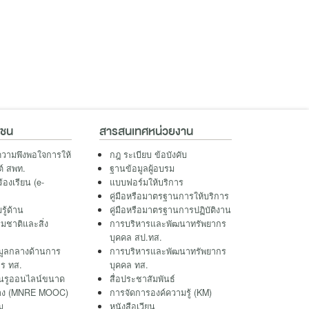
าชน
สารสนเทศหน่วยงาน
วามพึงพอใจการให้
กฎ ระเบียบ ข้อบังคับ
ต์ สพท.
ฐานข้อมูลผู้อบรม
ร้องเรียน (e-
แบบฟอร์มให้บริการ
คู่มือหรือมาตรฐานการให้บริการ
รู้ด้าน
คู่มือหรือมาตรฐานการปฏิบัติงาน
มชาติและสิ่ง
การบริหารและพัฒนาทรัพยากร
บุคคล สป.ทส.
มูลกลางด้านการ
การบริหารและพัฒนาทรัพยากร
ร ทส.
บุคคล ทส.
ยนรูออนไลน์ขนาด
สื่อประชาสัมพันธ์
กว้าง (MNRE MOOC)
การจัดการองค์ความรู้ (KM)
ม
หนังสือเวียน