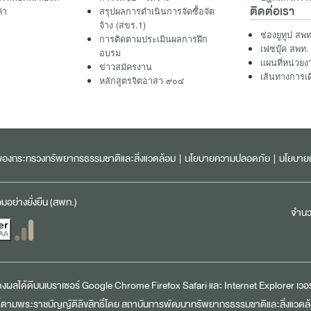
ติดต่อเรา
ค่า
สรุปผลการดำเนินการจัดซื้อจัด
จ้าง (สขร.1)
ช่องยูทูป สพท
การติดตามประเมินผลการฝึก
เฟซบุ๊ค สพท.
อบรม
แผนที่หน่วยง
ข่าวสมัครงาน
เส้นทางการเ
หลักสูตรจิตอาสา ๙๐๔
ลของกระทรวงทรัพยากรธรรมชาติและสิ่งแวดล้อม
|
นโยบายความปลอดภัย
|
นโยบายก
ย่างยั่งยืน (สพท.)
จำนวน
สดงผลได้ดีบนเบราเซอร์
Google Chrome
Firefox
Safari
และ
Internet Explorer
เวอร์
์ตามพระราชบัญญัติลิขสิทธิ์โดย สถาบันการพัฒนาทรัพยากรธรรมชาติและสิ่งแวดล้อ