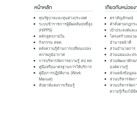
หน้าหลัก
เกียวกับหน่วยง
ทุนรัฐบาลและทุนต่างประเทศ
ตราสัญลักษณ์
ระบบข้าราชการผู้มีผลสัมฤทธิ์สูง
คำสั่งตามกฎกร
(HiPPS)
เป้าประสงค์และ
หลักสูตรภายใน
โครงสร้างหน่วยง
กิจกรรม สพท.
อำนาจหน้าที่
คลังความรู้ด้านการเปลี่ยนแปลง
ส่วนอำนวยการ
สภาพภูมิอากาศ
ส่วนแผนและประ
การบริหารจัดการความรู้ สป.ทส.
ส่วนพัฒนาศักย
คู่มือหรือมาตรฐานการให้บริการ
องค์ความรู้
คู่มือการปฏิบัติงาน (Work
ส่วนคลังข้อมูลอง
Manual)
ส่วนบริหารจัดกา
สัปดาห์แห่งการเรียนรู้
ส่วนบริหารจัดกา
ความรู้เรื่องไม้มี