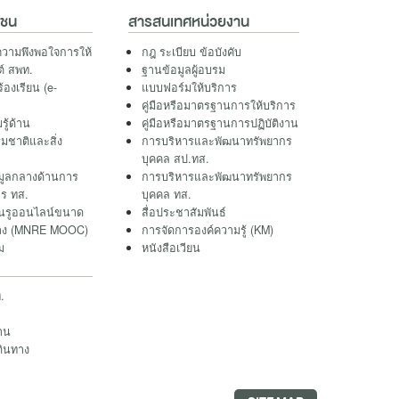
าชน
สารสนเทศหน่วยงาน
วามพึงพอใจการให้
กฎ ระเบียบ ข้อบังคับ
ต์ สพท.
ฐานข้อมูลผู้อบรม
ร้องเรียน (e-
แบบฟอร์มให้บริการ
คู่มือหรือมาตรฐานการให้บริการ
รู้ด้าน
คู่มือหรือมาตรฐานการปฏิบัติงาน
มชาติและสิ่ง
การบริหารและพัฒนาทรัพยากร
บุคคล สป.ทส.
มูลกลางด้านการ
การบริหารและพัฒนาทรัพยากร
ร ทส.
บุคคล ทส.
ยนรูออนไลน์ขนาด
สื่อประชาสัมพันธ์
กว้าง (MNRE MOOC)
การจัดการองค์ความรู้ (KM)
ม
หนังสือเวียน
.
าน
ดินทาง