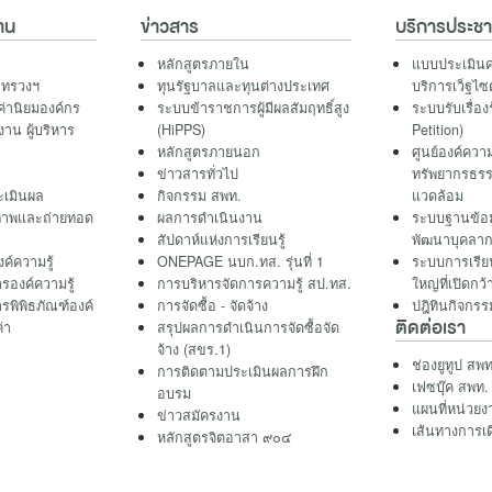
าน
ข่าวสาร
บริการประช
หลักสูตรภายใน
แบบประเมินค
ะทรวงฯ
ทุนรัฐบาลและทุนต่างประเทศ
บริการเว็ฐไซ
ค่านิยมองค์กร
ระบบข้าราชการผู้มีผลสัมฤทธิ์สูง
ระบบรับเรื่อง
าน ผู้บริหาร
(HiPPS)
Petition)
หลักสูตรภายนอก
ศูนย์องค์ความ
ข่าวสารทั่วไป
ทรัพยากรธรร
เมินผล
กิจกรรม สพท.
แวดล้อม
ภาพและถ่ายทอด
ผลการดำเนินงาน
ระบบฐานข้อ
สัปดาห์แห่งการเรียนรู้
พัฒนาบุคลาก
ค์ความรู้
ONEPAGE นบก.ทส. รุ่นที่ 1
ระบบการเรี
รองค์ความรู้
การบริหารจัดการความรู้ สป.ทส.
ใหญ่ที่เปิด
รพิพิธภัณฑ์องค์
การจัดซื้อ - จัดจ้าง
ปฎิทินกิจกรร
ติดต่อเรา
ค่า
สรุปผลการดำเนินการจัดซื้อจัด
จ้าง (สขร.1)
ช่องยูทูป สพท
การติดตามประเมินผลการฝึก
เฟซบุ๊ค สพท.
อบรม
แผนที่หน่วยง
ข่าวสมัครงาน
เส้นทางการเ
หลักสูตรจิตอาสา ๙๐๔