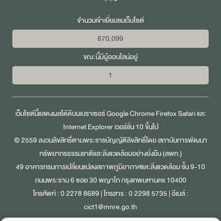
จำนวนเข้าเยี่ยมชมเว็บไซต์
670,099
ขณะนี้มีผู้ออนไลน์อยู่
1
เว็บไซต์นี้แสดงผลได้ดีบนเบราเซอร์
Google Chrome
Firefox
Safari
และ
Internet Explorer
เวอร์ชั่น 10 ขึ้นไป
© 2559 สงวนลิขสิทธิ์ตามพระราชบัญญัติลิขสิทธิ์โดย สถาบันการพัฒนา
ทรัพยากรธรรมชาติและสิ่งแวดล้อมอย่างยั่งยืน (สพท.)
49 อาคารกรมการเปลี่ยนแปลงสภาพภูมิอากาศและสิ่งแวดล้อม ชั้น 9-10
ถนนพระราม 6 ซอย 30 พญาไท กรุงเทพมหานคร 10400
โทรศัพท์ :
0 2278 8689
| โทรสาร : 0 2298 5735 | อีเมล์ :
cict1@mnre.go.th