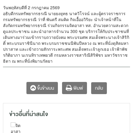
วันพฤหัสบดีที่ 2 กรกฎาคม 2569
อธิบดีกรมทรัพยากรธรณี นายยงยุทธ นาควิโรจน์ และผู้ตรวจราชการ
กรมทรัพยากรธรณี ว่าที่ พันตรี สมคิด กิจเอื้ออวิริยะ นำเจ้าหน้าที่ใน
สังกัดกรมทรัพยากรธรณี ร่วมกิจกรรมจิตอาสา ทส. อำนวยความสะดวก
ดูแลประชาชน และนำอาหารจำนวน 300 ชุด บริการให้กับประชาชนที่
เดินทางมาร่วมเข้ากราบถวายบังคม พระบรมศพ สมเด็จพระนางเจ้าสิริกิ
ติ์ พระบรมราชินีนาถ พระบรมราชชนนีพันปีหลวง ณ พระที่นั่งดุสิตมหา
ปราสาท และเข้าถวายสักการะพระศพ สมเด็จพระเจ้าลูกเธอ เจ้าฟ้าพัช
รกิติยาภา นเรนทิราเทพยวดี กรมหลวงราชสาริณีสิริพัชร มหาวัชรราช
ธิดา ณ พระที่นั่งพิมานรัตยา
กลับ
ขึ้นข้างบน
พิมพ์
ข่าวอื่นที่น่าสนใจ